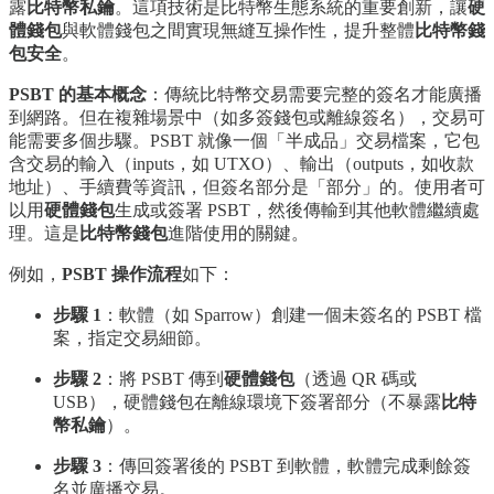
露
比特幣私鑰
。這項技術是比特幣生態系統的重要創新，讓
硬
體錢包
與軟體錢包之間實現無縫互操作性，提升整體
比特幣錢
包安全
。
PSBT 的基本概念
：傳統比特幣交易需要完整的簽名才能廣播
到網路。但在複雜場景中（如多簽錢包或離線簽名），交易可
能需要多個步驟。PSBT 就像一個「半成品」交易檔案，它包
含交易的輸入（inputs，如 UTXO）、輸出（outputs，如收款
地址）、手續費等資訊，但簽名部分是「部分」的。使用者可
以用
硬體錢包
生成或簽署 PSBT，然後傳輸到其他軟體繼續處
理。這是
比特幣錢包
進階使用的關鍵。
例如，
PSBT 操作流程
如下：
步驟 1
：軟體（如 Sparrow）創建一個未簽名的 PSBT 檔
案，指定交易細節。
步驟 2
：將 PSBT 傳到
硬體錢包
（透過 QR 碼或
USB），硬體錢包在離線環境下簽署部分（不暴露
比特
幣私鑰
）。
步驟 3
：傳回簽署後的 PSBT 到軟體，軟體完成剩餘簽
名並廣播交易。