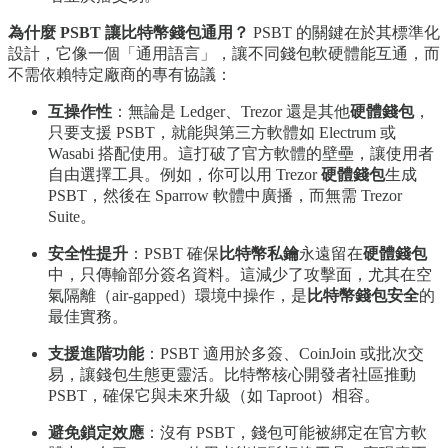
為什麼 PSBT 讓比特幣錢包通用？
PSBT 的關鍵在於其標準化
設計，它像一個「通用語言」，讓不同錢包軟硬體能互通，而
不需依賴特定廠商的專有協議：
互操作性
：無論是 Ledger、Trezor 還是其他
硬體錢包
，
只要支援 PSBT，就能與第三方軟體如 Electrum 或
Wasabi 搭配使用。這打破了官方軟體的壁壘，讓使用者
自由選擇工具。例如，你可以用 Trezor
硬體錢包
生成
PSBT，然後在 Sparrow 軟體中廣播，而無需 Trezor
Suite。
安全性提升
：PSBT 確保
比特幣私鑰
永遠留在
硬體錢包
中，只傳輸部分簽名資料。這減少了攻擊面，尤其在空
氣隔離（air-gapped）環境中操作，是
比特幣錢包安全
的
最佳實務。
支援進階功能
：PSBT 適用於多簽、CoinJoin 或批次交
易，讓錢包生態更靈活。比特幣核心開發者社區推動
PSBT，確保它與未來升級（如 Taproot）相容。
避免鎖定效應
：沒有 PSBT，錢包可能被綁定在官方軟