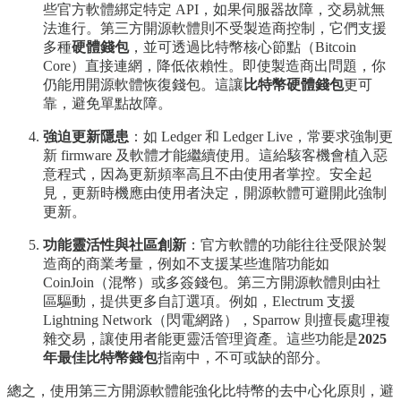
些官方軟體綁定特定 API，如果伺服器故障，交易就無
法進行。第三方開源軟體則不受製造商控制，它們支援
多種
硬體錢包
，並可透過比特幣核心節點（Bitcoin
Core）直接連網，降低依賴性。即使製造商出問題，你
仍能用開源軟體恢復錢包。這讓
比特幣硬體錢包
更可
靠，避免單點故障。
強迫更新隱患
：如 Ledger 和 Ledger Live，常要求強制更
新 firmware 及軟體才能繼續使用。這給駭客機會植入惡
意程式，因為更新頻率高且不由使用者掌控。安全起
見，更新時機應由使用者決定，開源軟體可避開此強制
更新。
功能靈活性與社區創新
：官方軟體的功能往往受限於製
造商的商業考量，例如不支援某些進階功能如
CoinJoin（混幣）或多簽錢包。第三方開源軟體則由社
區驅動，提供更多自訂選項。例如，Electrum 支援
Lightning Network（閃電網路），Sparrow 則擅長處理複
雜交易，讓使用者能更靈活管理資產。這些功能是
2025
年最佳比特幣錢包
指南中，不可或缺的部分。
總之，使用第三方開源軟體能強化比特幣的去中心化原則，避