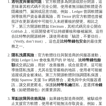
透明度與審核問題
：官方軟體多為閉源或部分閉源，這
意味著其程式碼不完全公開。使用者無法驗證軟體是否
隱藏後門、漏洞或惡意功能。例如，Ledger 曾因軟體漏
洞導致用戶資金暴露風險，而 Trezor 的官方軟體也曾被
批評在更新過程中可能引入未經審核的變更。相比之
下，第三方開源軟體如 Electrum，其程式碼完全公開在
GitHub 上，社區開發者可以持續審核和修補漏洞。這符
合比特幣的開源精神，讓使用者能「驗證，不要信任」
（Verify, don’t trust）。這也是
比特幣錢包安全
的最佳實
務之一。
隱私洩露風險
：官方軟體往往與製造商的伺服器連動，
例如 Ledger Live 會收集用戶的 IP 地址、
比特幣錢包餘
額
或交易記錄，用於「改善服務」或合規需求。這可能
導致隱私洩露，尤其在監管嚴格的地區，使用者可能被
追蹤或資金被凍結。第三方開源軟體則強調隱私保護，
例如 Sparrow 支援 Tor 網路整合，避免與中央伺服器通
訊，讓交易更匿名。保護
比特幣私鑰
隱私，是選擇
冷錢
包
（如硬體錢包）的重要原因。
單點故障與依賴風險
：如果錢包製造商倒閉、被駭或停
止支援官方軟體，使用者可能無法存取資金。例如，某