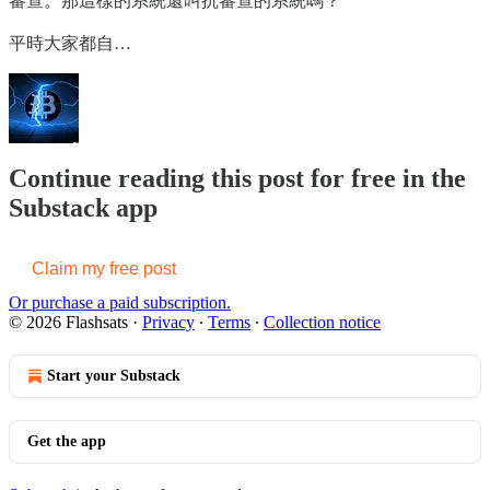
審查。那這樣的系統還叫抗審查的系統嗎？
平時大家都自…
Continue reading this post for free in the
Substack app
Claim my free post
Or purchase a paid subscription.
© 2026 Flashsats
·
Privacy
∙
Terms
∙
Collection notice
Start your Substack
Get the app