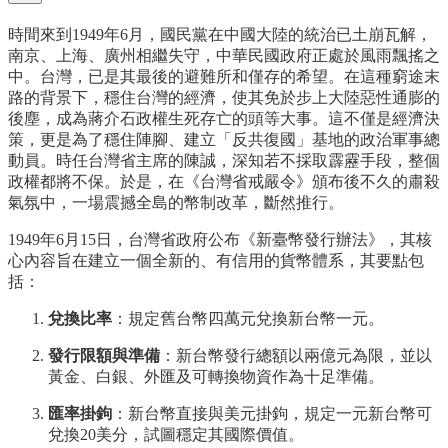
時間來到1949年6月，國民黨在中國大陸的統治已土崩瓦解，
南京、上海、廣州相繼失守，中華民國政府正處於風雨飄搖之
中。台灣，已是其最後的避難所和僅存的希望。在這種窮途末
路的背景下，穩住台灣的經濟，使其免於步上大陸惡性通膨的
後塵，成為蔣介石政權生死存亡的頭等大事。這不僅是經濟決
策，更是為了穩住陣腳、建立「反共復國」基地的政治軍事總
動員。時任台灣省主席的陳誠，深知若不採取霹靂手段，整個
政權都將不保。於是，在《台灣省戒嚴令》頒布後不久的肅殺
氣氛中，一場震撼全島的幣制改革，斷然推行。
1949年6月15日，台灣省政府公布《新臺幣發行辦法》，其核
心內容旨在建立一個全新的、有信用的貨幣體系，其要點包
括：
兌換比率
：規定舊台幣四萬元兌換新台幣一元。
發行限額與準備
：新台幣發行總額以兩億元為限，並以
黃金、白銀、外匯及可轉換物資作為十足準備。
匯率掛鉤
：新台幣直接與美元掛鉤，規定一元新台幣可
兌換20美分，試圖穩定其國際價值。