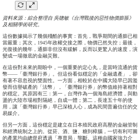
資料來源：綜合整理自 吳聰敏《台灣戰後的惡性物價膨脹》
及相關學術研究。
這份數據揭示了幾個殘酷的事實：首先，戰爭期間的通膨已相
當嚴重；其次，1945年政權交接之際，物價已然失控；最後，
光復後的幾年，通膨非但沒有緩解，反而以更驚人的速度，演
變成一場徹底的金融災難。
在這份對未來的期盼中，一個重要的定心丸，是當時流通的貨
幣——「臺灣銀行券」。但這份看似穩定的「金融遺產」，卻
有著不容忽視的雙面性。一方面，相較於在中國大陸早已因濫
發而信譽破產的「法幣」，「臺灣銀行券」的幣值維持著相對
的穩定。其原因有三：第一，台灣作為一個海島經濟體，與動
盪的大陸市場相對隔絕，自成一體；第二，長達五十年的使
用，讓「臺灣銀行券」早已深植人心，成為民間普遍信任的交
易媒介。
但另一方面，這份穩定是建立在日本殖民政府高壓的金融管制
和經濟統制之上的。從菸、酒、鹽、糖到樟腦，一切有利可圖
的產業均由總督府透過「專賣局」壟斷。這種由國家強力介