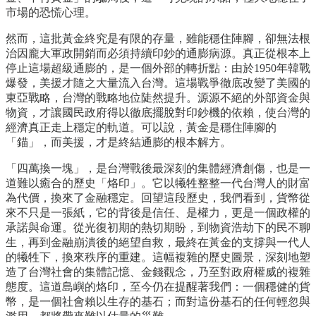
市場的恐慌心理。
然而，這批黃金終究是有限的存量，雖能穩住陣腳，卻無法根
治因龐大軍政開銷而必須持續印鈔的通膨病源。真正從根本上
停止這場超級通膨的，是一個外部的轉折點：由於1950年韓戰
爆發，美援才隨之大量流入台灣。這場戰爭徹底改變了美國的
東亞戰略，台灣的戰略地位陡然提升。源源不絕的外部資金與
物資，才讓國民政府得以徹底擺脫對印鈔機的依賴，使台灣的
經濟真正走上穩定的軌道。可以說，黃金是穩住陣腳的
「錨」，而美援，才是終結通膨的根本解方。
「四萬換一塊」，是台灣戰後最深刻的集體經濟創傷，也是一
道難以癒合的歷史「烙印」。它以犧牲整整一代台灣人的財富
為代價，換來了金融穩定。回望這段歷史，我們看到，貨幣從
來不只是一張紙，它的背後是信任、是權力，更是一個政權的
承諾與命運。從光復初期的熱切期盼，到物資浩劫下的民不聊
生，再到金融崩潰後的絕望自救，最終在黃金的支撐與一代人
的犧牲下，換來秩序的重建。這幅複雜的歷史圖景，深刻地塑
造了台灣社會的集體記憶、金錢觀念，乃至對政府權威的複雜
態度。這道島嶼的烙印，至今仍在提醒著我們：一個穩健的貨
幣，是一個社會賴以生存的基石；而對這份基石的任何輕忽與