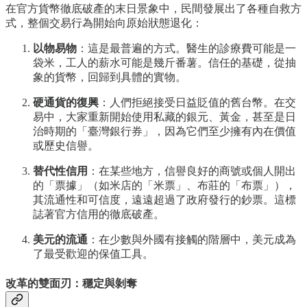
在官方貨幣徹底破產的末日景象中，民間發展出了各種自救方
式，整個交易行為開始向原始狀態退化：
以物易物
：這是最普遍的方式。醫生的診療費可能是一
袋米，工人的薪水可能是幾斤番薯。信任的基礎，從抽
象的貨幣，回歸到具體的實物。
硬通貨的復興
：人們拒絕接受日益貶值的舊台幣。在交
易中，大家重新開始使用私藏的銀元、黃金，甚至是日
治時期的「臺灣銀行券」，因為它們至少擁有內在價值
或歷史信譽。
替代性信用
：在某些地方，信譽良好的商號或個人開出
的「票據」（如米店的「米票」、布莊的「布票」），
其流通性和可信度，遠遠超過了政府發行的鈔票。這標
誌著官方信用的徹底破產。
美元的流通
：在少數與外國有接觸的階層中，美元成為
了最受歡迎的保值工具。
改革的雙面刃：穩定與剝奪