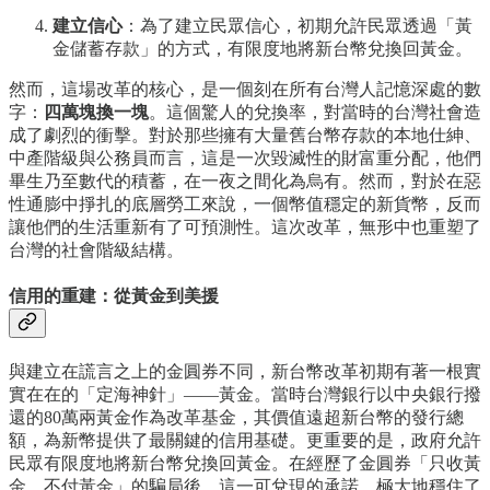
建立信心
：為了建立民眾信心，初期允許民眾透過「黃
金儲蓄存款」的方式，有限度地將新台幣兌換回黃金。
然而，這場改革的核心，是一個刻在所有台灣人記憶深處的數
字：
四萬塊換一塊
。這個驚人的兌換率，對當時的台灣社會造
成了劇烈的衝擊。對於那些擁有大量舊台幣存款的本地仕紳、
中產階級與公務員而言，這是一次毀滅性的財富重分配，他們
畢生乃至數代的積蓄，在一夜之間化為烏有。然而，對於在惡
性通膨中掙扎的底層勞工來說，一個幣值穩定的新貨幣，反而
讓他們的生活重新有了可預測性。這次改革，無形中也重塑了
台灣的社會階級結構。
信用的重建：從黃金到美援
與建立在謊言之上的金圓券不同，新台幣改革初期有著一根實
實在在的「定海神針」——黃金。當時台灣銀行以中央銀行撥
還的80萬兩黃金作為改革基金，其價值遠超新台幣的發行總
額，為新幣提供了最關鍵的信用基礎。更重要的是，政府允許
民眾有限度地將新台幣兌換回黃金。在經歷了金圓券「只收黃
金、不付黃金」的騙局後，這一可兌現的承諾，極大地穩住了