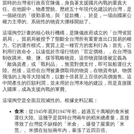
當時的台灣省行政長官陳儀，身負著支援國共內戰的重責大
任。在他眼中，物產豐饒、歷經五十年現代化建設的台灣，是
一個絕佳的「後勤基地」與「提款機」。於是，一場由國家公
權力主導的、系統性的物資大挪移開始了。
這場掏空計畫的核心執行機構，是陳儀政府成立的「台灣省貿
易局」。貿易局被授予了壟斷全台灣所有重要進出口貿易的權
力。它的運作模式，實質上是一種官方的套利行為：首先，它
利用行政命令，以遠低於市場行情的「官定價格」，在台灣強
制收購米、糖、鹽、煤等戰略物資。這些物資隨後被定義為
「敵偽資產」或「戰利品」，無需對價支付，即可裝船運往大
陸。然後，這些在台灣被廉價取得的物資，在物資奇缺、物價
飛漲的上海等大陸城市，以數十倍甚至上百倍的高價拋售。這
中間產生的巨額利潤，並未用於台灣本地的建設，而是直接匯
入國庫，成為支援內戰的軍費。
這場掏空是全面且毀滅性的。根據史料記載：
食米
：從1945年底到1947年初，超過五十萬噸的食米被
運往大陸。這幾乎是當時台灣兩年的稻米總產量，直接
導致了台灣從不缺糧的「米倉」，爆發了嚴重的「米
荒」。米價在短短兩年內，暴漲了近四百倍。