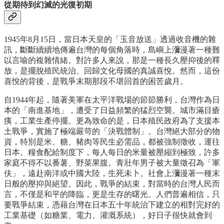
從期待到幻滅的光復初期
1945年8月15日，當日本天皇的「玉音放送」透過收音機的雜
訊，斷斷續續地傳遍台灣的每個角落時，島嶼上瀰漫著一種難
以言喻的複雜情緒。對許多人來說，那是一種長久壓抑後的釋
放，是擺脫殖民統治、回歸文化母國的真誠喜悅。然而，這份
喜悅的背後，是戰爭末期那段不堪回首的困苦歲月。
自1944年起，隨著美軍在太平洋戰場的節節勝利，台灣作為日
本的「南進基地」，遭受了日益頻繁的猛烈空襲。城市滿目瘡
痍，工業生產停擺。更為致命的是，日本殖民政府為了支援本
土戰爭，實施了極端嚴苛的「決戰體制」。台灣絕大部分的物
資，特別是米、糖、豬肉等民生必需品，都被強制徵收，運往
日本。糧食配給制度下，每人每日的米量被壓縮到極致，許多
家庭不得不以番薯、野菜果腹。青壯年男子被大量徵召為「軍
伕」，遠赴南洋或中國大陸，生死未卜。社會上瀰漫著一種末
日般的壓抑與絕望。因此，戰爭的結束，對當時的台灣人民而
言，不僅是和平的降臨，更是生存的曙光。人們普遍相信，只
要戰爭結束，憑藉台灣在日本五十年統治下建立的相對完好的
工業基礎（如糖業、電力、灌溉系統），好日子很快就會到