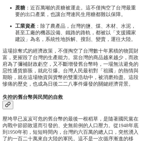
蔗糖
：近百萬噸的蔗糖被運走。這不僅掏空了台灣最重
要的出口產業，也讓台灣連民生用糖都難以保障。
工業資產
：除了農產品，台灣的鹽、煤、木材、水泥，
甚至工廠的機器設備、鐵路的路軌，都被以「支援國家
建設」為名，系統性地拆解、搜刮、變賣，運往大陸。
這場掠奪式的經濟政策，不僅掏空了台灣數十年累積的物質財
富，更摧毀了台灣的生產能力。當台灣的商品越來越少，而政
府為了彌補財政虧空，又不斷增發舊台幣時，一場無法避免的
惡性通貨膨脹，就此引爆。台灣人民最初對「祖國」的熱情與
期盼，就在這場物資與貨幣的雙重浩劫中，被消磨殆盡。這段
慘痛的歷史，也成為日後二二八事件爆發的關鍵經濟背景。
失控的舊台幣與民間的自救
壓垮早已岌岌可危的舊台幣的最後一根稻草，是隨著國民黨在
內戰中節節敗退而引發的、史無前例的人口壓力。從1948年底
到1950年初，短短時間內，台灣約六百萬的總人口，突然湧入
了約一百二十萬來自大陸的軍民。這不是一次循序漸進的移