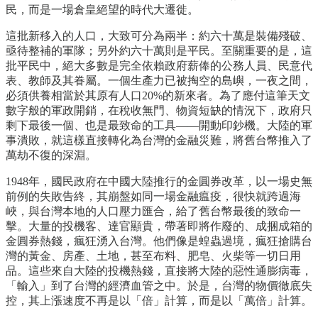
民，而是一場倉皇絕望的時代大遷徙。
這批新移入的人口，大致可分為兩半：約六十萬是裝備殘破、
亟待整補的軍隊；另外約六十萬則是平民。至關重要的是，這
批平民中，絕大多數是完全依賴政府薪俸的公務人員、民意代
表、教師及其眷屬。一個生產力已被掏空的島嶼，一夜之間，
必須供養相當於其原有人口20%的新來者。為了應付這筆天文
數字般的軍政開銷，在稅收無門、物資短缺的情況下，政府只
剩下最後一個、也是最致命的工具——開動印鈔機。大陸的軍
事潰敗，就這樣直接轉化為台灣的金融災難，將舊台幣推入了
萬劫不復的深淵。
1948年，國民政府在中國大陸推行的金圓券改革，以一場史無
前例的失敗告終，其崩盤如同一場金融瘟疫，很快就跨過海
峽，與台灣本地的人口壓力匯合，給了舊台幣最後的致命一
擊。大量的投機客、達官顯貴，帶著即將作廢的、成捆成箱的
金圓券熱錢，瘋狂湧入台灣。他們像是蝗蟲過境，瘋狂搶購台
灣的黃金、房產、土地，甚至布料、肥皂、火柴等一切日用
品。這些來自大陸的投機熱錢，直接將大陸的惡性通膨病毒，
「輸入」到了台灣的經濟血管之中。於是，台灣的物價徹底失
控，其上漲速度不再是以「倍」計算，而是以「萬倍」計算。