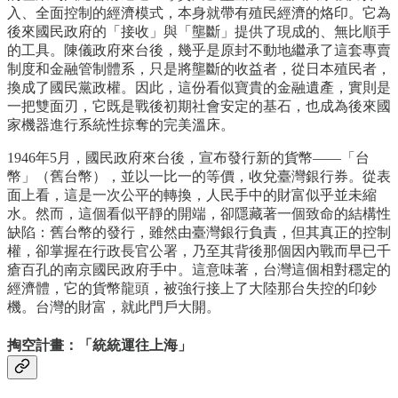
入、全面控制的經濟模式，本身就帶有殖民經濟的烙印。它為
後來國民政府的「接收」與「壟斷」提供了現成的、無比順手
的工具。陳儀政府來台後，幾乎是原封不動地繼承了這套專賣
制度和金融管制體系，只是將壟斷的收益者，從日本殖民者，
換成了國民黨政權。因此，這份看似寶貴的金融遺產，實則是
一把雙面刃，它既是戰後初期社會安定的基石，也成為後來國
家機器進行系統性掠奪的完美溫床。
1946年5月，國民政府來台後，宣布發行新的貨幣——「台
幣」（舊台幣），並以一比一的等價，收兌臺灣銀行券。從表
面上看，這是一次公平的轉換，人民手中的財富似乎並未縮
水。然而，這個看似平靜的開端，卻隱藏著一個致命的結構性
缺陷：舊台幣的發行，雖然由臺灣銀行負責，但其真正的控制
權，卻掌握在行政長官公署，乃至其背後那個因內戰而早已千
瘡百孔的南京國民政府手中。這意味著，台灣這個相對穩定的
經濟體，它的貨幣龍頭，被強行接上了大陸那台失控的印鈔
機。台灣的財富，就此門戶大開。
掏空計畫：「統統運往上海」