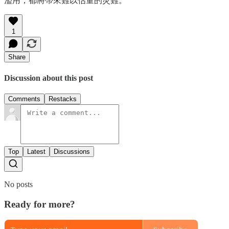
濫用，都將帶來難以估量的災難。
1
Share
Discussion about this post
Comments
Restacks
Top
Latest
Discussions
No posts
Ready for more?